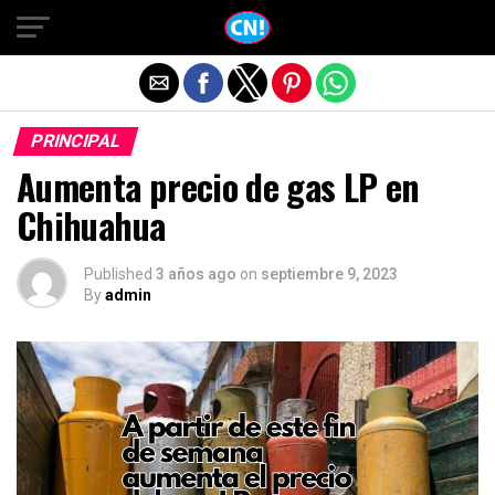
Salir de la versión móvil
PRINCIPAL
Aumenta precio de gas LP en
Chihuahua
Published
3 años ago
on
septiembre 9, 2023
By
admin