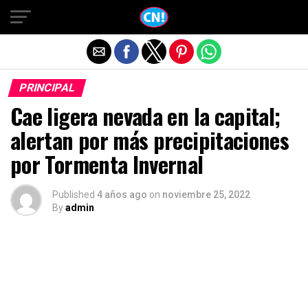
Salir de la versión móvil
PRINCIPAL
Cae ligera nevada en la capital;
alertan por más precipitaciones
por Tormenta Invernal
Published
4 años ago
on
noviembre 25, 2022
By
admin