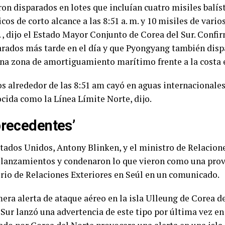
on disparados en lotes que incluían cuatro misiles balíst
ticos de corto alcance a las 8:51 a. m. y 10 misiles de vari
 m. , dijo el Estado Mayor Conjunto de Corea del Sur. Confi
parados más tarde en el día y que Pyongyang también disp
 una zona de amortiguamiento marítimo frente a la costa 
s alrededor de las 8:51 am cayó en aguas internacionales
cida como la Línea Límite Norte, dijo.
precedentes’
stados Unidos, Antony Blinken, y el ministro de Relacion
os lanzamientos y condenaron lo que vieron como una prov
erio de Relaciones Exteriores en Seúl en un comunicado.
mera alerta de ataque aéreo en la isla Ulleung de Corea d
l Sur lanzó una advertencia de este tipo por última vez e