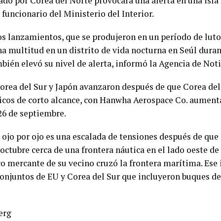
ado por Corea del Norte provocara una alerta en una isla 
 funcionario del Ministerio del Interior.
os lanzamientos, que se produjeron en un período de luto
 multitud en un distrito de vida nocturna en Seúl durant
mbién elevó su nivel de alerta, informó la Agencia de Not
Corea del Sur y Japón avanzaron después de que Corea de
icos de corto alcance, con Hanwha Aerospace Co. aumenta
 26 de septiembre.
 ojo por ojo es una escalada de tensiones después de que
e octubre cerca de una frontera náutica en el lado oeste d
rco mercante de su vecino cruzó la frontera marítima. Ese
 conjuntos de EU y Corea del Sur que incluyeron buques d
erg