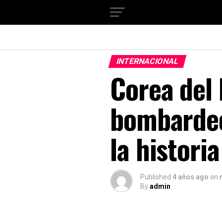
INTERNACIONAL
Corea del 
bombardeo
la historia
Published
4 años ago
on
By
admin