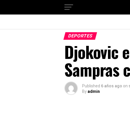
DEPORTES
Djokovic 
Sampras 
Published
6 años ago
on
By
admin