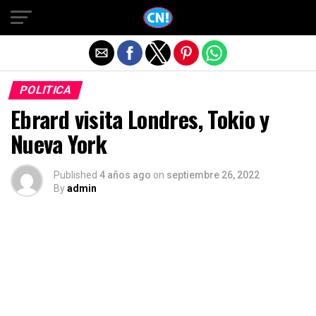
Salir de la versión móvil
POLITICA
Ebrard visita Londres, Tokio y
Nueva York
Published
4 años ago
on
septiembre 26, 2022
By
admin