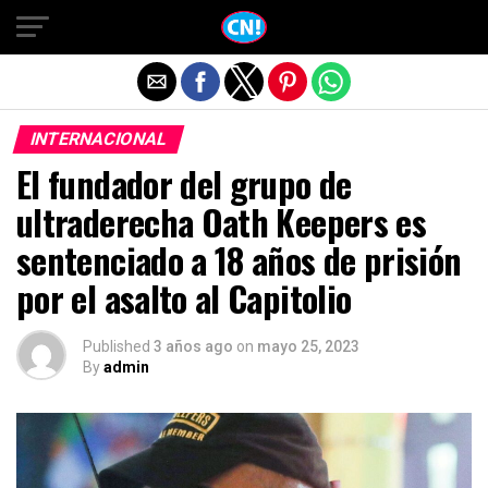
Salir de la versión móvil
INTERNACIONAL
El fundador del grupo de
ultraderecha Oath Keepers es
sentenciado a 18 años de prisión
por el asalto al Capitolio
Published
3 años ago
on
mayo 25, 2023
By
admin