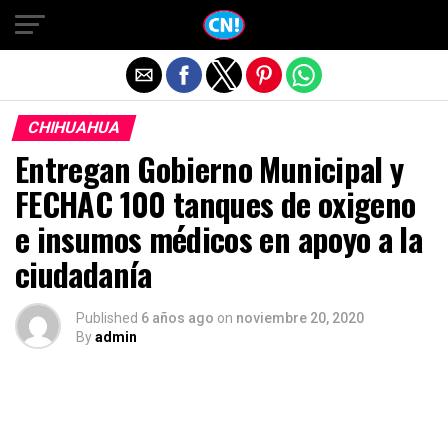
Salir de la versión móvil
CHIHUAHUA
Entregan Gobierno Municipal y
FECHAC 100 tanques de oxigeno
e insumos médicos en apoyo a la
ciudadanía
Published
6 años ago
on
noviembre 20, 2020
By
admin