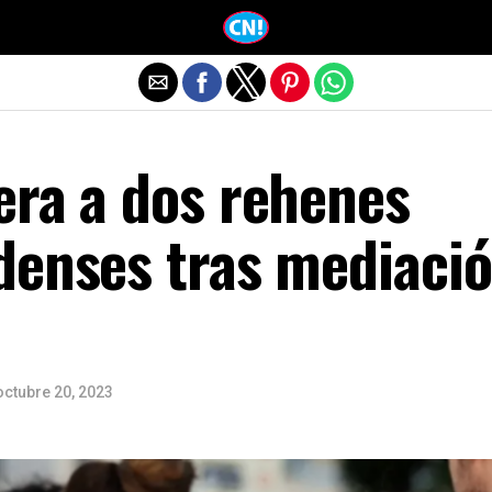
Salir de la versión móvil
era a dos rehenes
denses tras mediaci
octubre 20, 2023