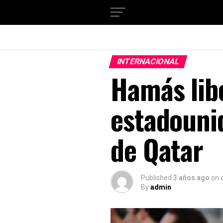
INTERNACIONAL
Hamás lib
estadouni
de Qatar
Published
3 años ago
on
By
admin