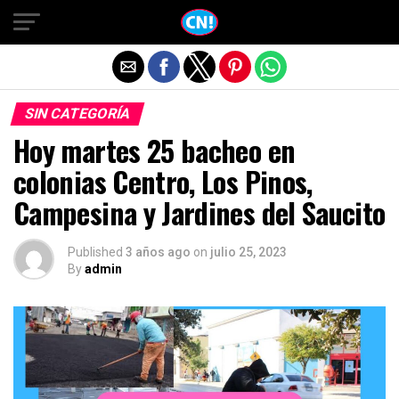
Salir de la versión móvil
SIN CATEGORÍA
Hoy martes 25 bacheo en
colonias Centro, Los Pinos,
Campesina y Jardines del Saucito
Published
3 años ago
on
julio 25, 2023
By
admin