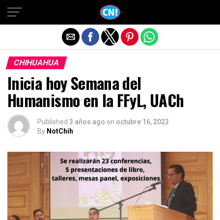
Salir de la versión móvil
CHIHUAHUA
Inicia hoy Semana del
Humanismo en la FFyL, UACh
Published
3 años ago
on
octubre 16, 2023
By
NotChih