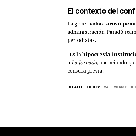
El contexto del conf
La gobernadora
acusó pen
administración. Paradójicam
periodistas.
“Es la
hipocresía instituc
a
La Jornada
, anunciando qu
censura previa.
RELATED TOPICS:
4T
CAMPECH