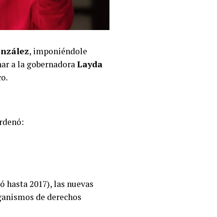
onzález
, imponiéndole
nar a la gobernadora
Layda
co.
rdenó:
 hasta 2017), las nuevas
rganismos de derechos