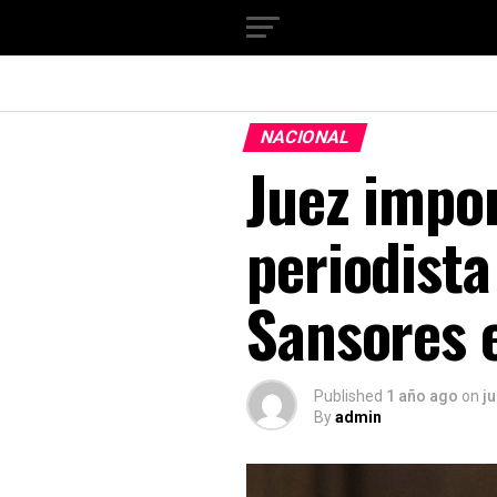
NACIONAL
Juez impo
periodista
Sansores
Published
1 año ago
on
ju
By
admin