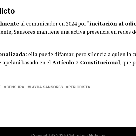
licto
almente
al comunicador en 2024 por “
incitación al odi
ente, Sansores mantiene una activa presencia en redes d
ionalizada
: ella puede difamar, pero silencia a quien la
e apelará basado en el
Artículo 7 Constitucional
, que 
E
CENSURA
LAYDA SANSORES
PERIODISTA
Copyright © 2026 Chihuahua Noticias