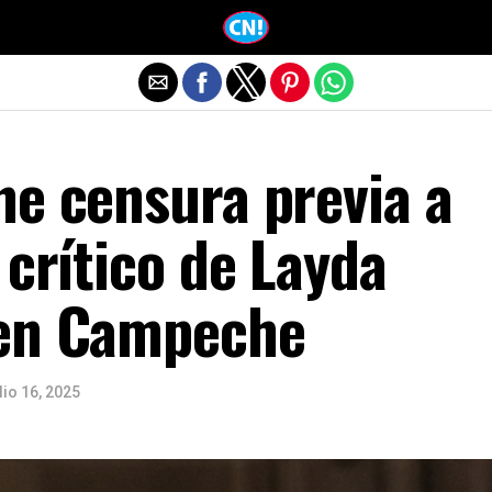
Salir de la versión móvil
ne censura previa a
 crítico de Layda
 en Campeche
lio 16, 2025