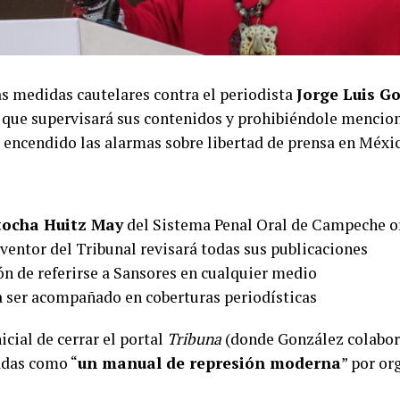
as medidas cautelares contra el periodista
Jorge Luis G
que supervisará sus contenidos y prohibiéndole mencio
a encendido las alarmas sobre libertad de prensa en Méxi
tocha Huitz May
del Sistema Penal Oral de Campeche o
rventor del Tribunal revisará todas sus publicaciones
ión de referirse a Sansores en cualquier medio
a ser acompañado en coberturas periodísticas
cial de cerrar el portal
Tribuna
(donde González colaboró
adas como “
un manual de represión moderna
” por o