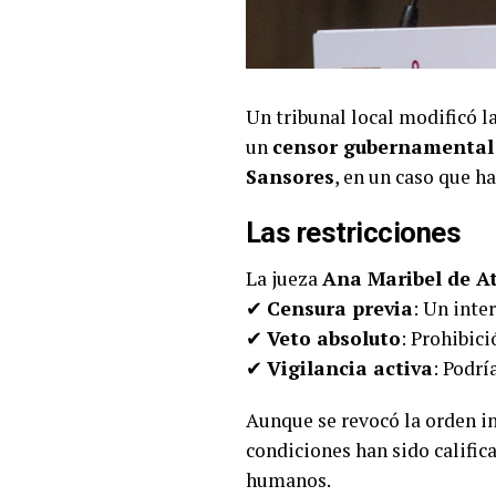
Un tribunal local modificó l
un
censor gubernamental
Sansores
, en un caso que h
Las restricciones
La jueza
Ana Maribel de A
✔
Censura previa
: Un inte
✔
Veto absoluto
: Prohibic
✔
Vigilancia activa
: Podrí
Aunque se revocó la orden ini
condiciones han sido calific
humanos.