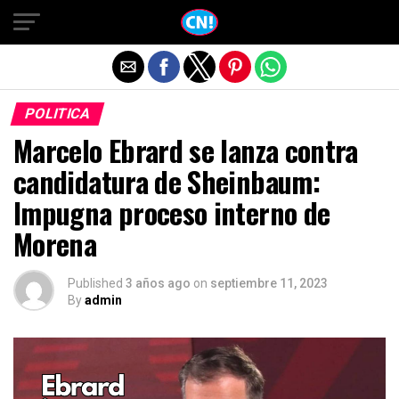
Salir de la versión móvil
POLITICA
Marcelo Ebrard se lanza contra
candidatura de Sheinbaum:
Impugna proceso interno de
Morena
Published
3 años ago
on
septiembre 11, 2023
By
admin