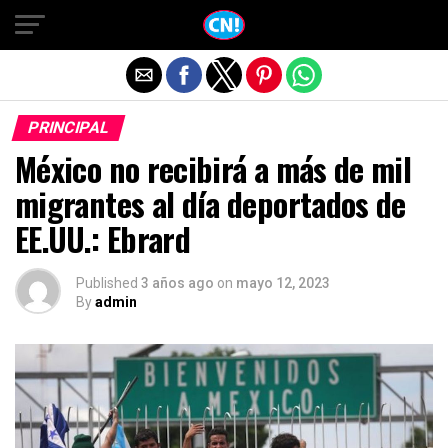
Salir de la versión móvil
PRINCIPAL
México no recibirá a más de mil
migrantes al día deportados de
EE.UU.: Ebrard
Published
3 años ago
on
mayo 12, 2023
By
admin