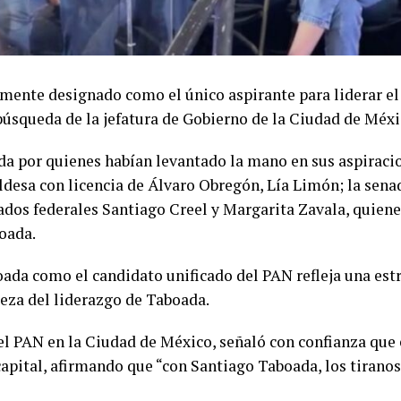
lmente designado como el único aspirante para liderar 
 búsqueda de la jefatura de Gobierno de la Ciudad de Méxi
da por quienes habían levantado la mano en sus aspiracio
caldesa con licencia de Álvaro Obregón, Lía Limón; la sen
ados federales Santiago Creel y Margarita Zavala, quiene
oada.
ada como el candidato unificado del PAN refleja una est
leza del liderazgo de Taboada.
el PAN en la Ciudad de México, señaló con confianza que 
apital, afirmando que “con Santiago Taboada, los tirano