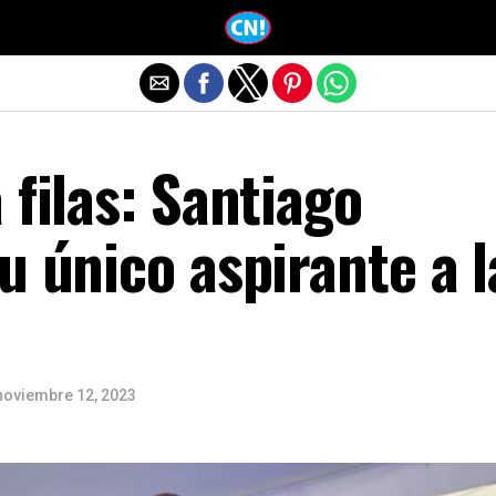
Salir de la versión móvil
 filas: Santiago
u único aspirante a l
noviembre 12, 2023