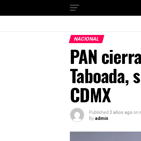
NACIONAL
PAN cierra
Taboada, s
CDMX
Published
3 años ago
on
By
admin