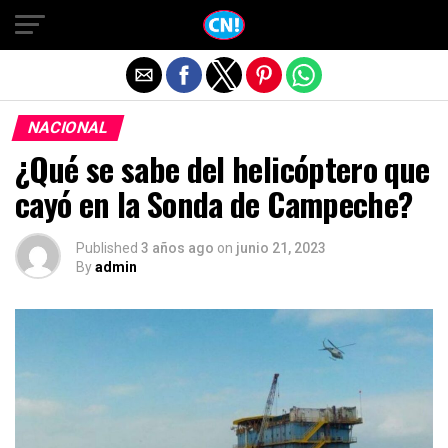
Salir de la versión móvil
NACIONAL
¿Qué se sabe del helicóptero que
cayó en la Sonda de Campeche?
Published
3 años ago
on
junio 21, 2023
By
admin