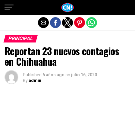
Salir de la versión móvil
PRINCIPAL
Reportan 23 nuevos contagios
en Chihuahua
Published
6 años ago
on
julio 16, 2020
By
admin