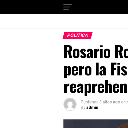
POLITICA
Rosario R
pero la Fi
reaprehen
Published
3 años ago
on
By
admin