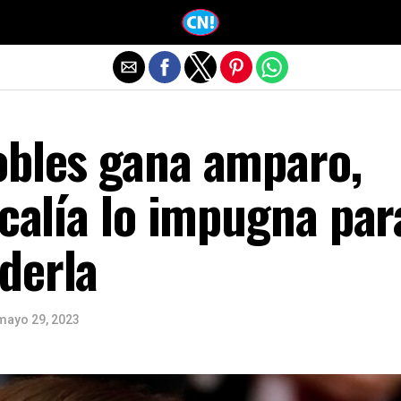
Salir de la versión móvil
obles gana amparo,
scalía lo impugna par
derla
mayo 29, 2023