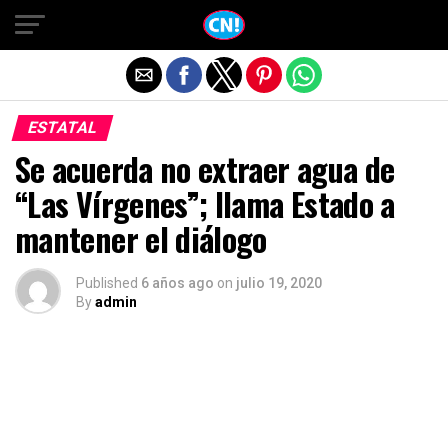
Salir de la versión móvil
ESTATAL
Se acuerda no extraer agua de
“Las Vírgenes”; llama Estado a
mantener el diálogo
Published
6 años ago
on
julio 19, 2020
By
admin