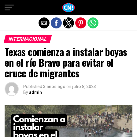
Salir de la versión móvil
INTERNACIONAL
Texas comienza a instalar boyas
en el río Bravo para evitar el
cruce de migrantes
Published
3 años ago
on
julio 8, 2023
By
admin