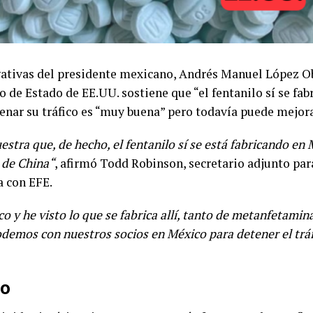
gativas del presidente mexicano, Andrés Manuel López Obra
de Estado de EE.UU. sostiene que “el fentanilo sí se fabr
renar su tráfico es “muy buena” pero todavía puede mejora
stra que, de hecho, el fentanilo sí se está fabricando en
 de China“
, afirmó Todd Robinson, secretario adjunto pa
a con EFE.
o y he visto lo que se fabrica allí, tanto de metanfetami
emos con nuestros socios en México para detener el tráf
lo