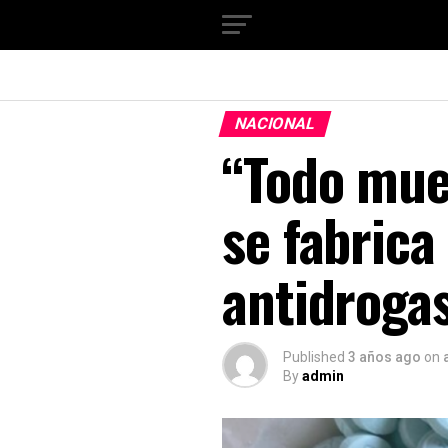
NACIONAL
“Todo mues
se fabrica
antidrogas
Published
3 años ago
on
By
admin