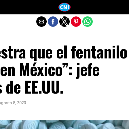
Salir de la versión móvil
tra que el fentanilo 
 en México”: jefe
 de EE.UU.
agosto 8, 2023