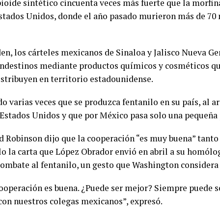
ioide sintético cincuenta veces más fuerte que la morfina
 Estados Unidos, donde el año pasado murieron más de 70 
den, los cárteles mexicanos de Sinaloa y Jalisco Nueva G
landestinos mediante productos químicos y cosméticos q
distribuyen en territorio estadounidense.
 varias veces que se produzca fentanilo en su país, al a
Estados Unidos y que por México pasa solo una pequeña 
dd Robinson dijo que la cooperación “es muy buena” tanto
o la carta que López Obrador envió en abril a su homólog
combate al fentanilo, un gesto que Washington considera
cooperación es buena. ¿Puede ser mejor? Siempre puede 
 con nuestros colegas mexicanos”, expresó.