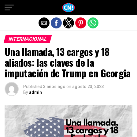
Salir de la versión móvil
INTERNACIONAL
Una llamada, 13 cargos y 18
aliados: las claves de la
imputación de Trump en Georgia
Published
3 años ago
on
agosto 23, 2023
By
admin