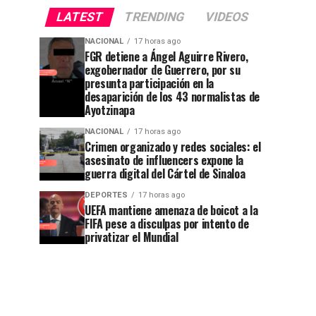
LATEST
TRENDING
VIDEOS
NACIONAL
17 horas ago
FGR detiene a Ángel Aguirre Rivero,
exgobernador de Guerrero, por su
presunta participación en la
desaparición de los 43 normalistas de
Ayotzinapa
NACIONAL
17 horas ago
Crimen organizado y redes sociales: el
asesinato de influencers expone la
guerra digital del Cártel de Sinaloa
DEPORTES
17 horas ago
UEFA mantiene amenaza de boicot a la
FIFA pese a disculpas por intento de
privatizar el Mundial