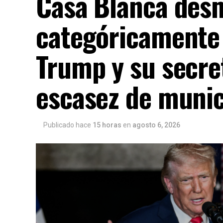
Casa Blanca des
categóricamente
Trump y su secre
escasez de muni
Publicado hace
15 horas
en
agosto 6, 2026