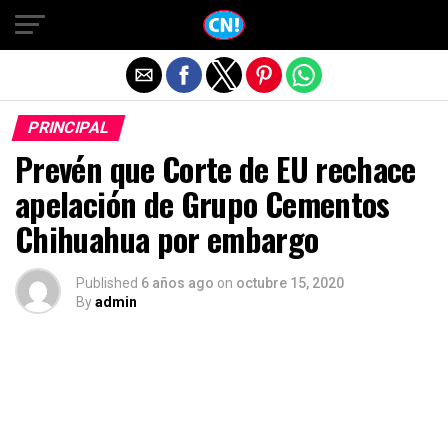
Salir de la versión móvil
PRINCIPAL
Prevén que Corte de EU rechace
apelación de Grupo Cementos
Chihuahua por embargo
Published
6 años ago
on
octubre 15, 2020
By
admin