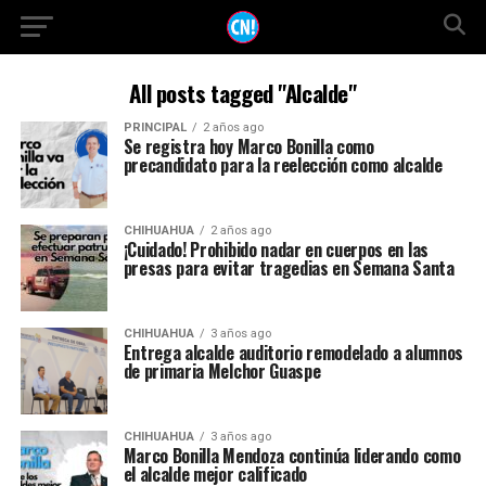
All posts tagged "Alcalde"
PRINCIPAL
2 años ago
Se registra hoy Marco Bonilla como
precandidato para la reelección como alcalde
CHIHUAHUA
2 años ago
¡Cuidado! Prohibido nadar en cuerpos en las
presas para evitar tragedias en Semana Santa
CHIHUAHUA
3 años ago
Entrega alcalde auditorio remodelado a alumnos
de primaria Melchor Guaspe
CHIHUAHUA
3 años ago
Marco Bonilla Mendoza continúa liderando como
el alcalde mejor calificado