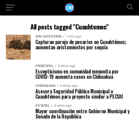
All posts tagged "Cuauhtemoc"
SIN CATEGORÍA
1 año ago
Capturan pareja de pecaríes en Cuauhtémoc;
aumentan avistamientos por sequía
PRINCIPAL
6 años ago
Escepticismo en comunidad menonita por
COVID-19 aumenta casos en Chihuahua
CHIHUAHUA
6 años ago
Asesora Seguridad Pública Municipal a
Cuauhtémoc para proyecto similar a PECUU
ESTATAL
6 años ago
Mayor coordinación entre Gobierno Municipal y
Senado de la República