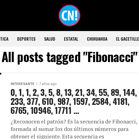
TICA
DEPORTES
SALUD
ESTATAL
CHIHUAHUA
EL GACETILL
All posts tagged "Fibonacci"
INTERESANTE
7 años ago
0, 1, 1, 2, 3, 5, 8, 13, 21, 34, 55, 89, 144,
233, 377, 610, 987, 1597, 2584, 4181,
6765, 10946, 17711 …
¿Reconocen el patrón? Es la secuencia de Fibonacci,
formada al sumar los dos últimos números para
obtener el siguiente. Esta secuencia es