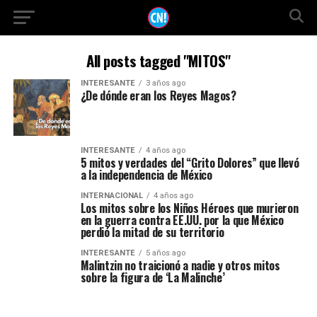
All posts tagged "MITOS"
INTERESANTE
3 años ago
¿De dónde eran los Reyes Magos?
INTERESANTE
4 años ago
5 mitos y verdades del “Grito Dolores” que llevó
a la independencia de México
INTERNACIONAL
4 años ago
Los mitos sobre los Niños Héroes que murieron
en la guerra contra EE.UU. por la que México
perdió la mitad de su territorio
INTERESANTE
5 años ago
Malintzin no traicionó a nadie y otros mitos
sobre la figura de ‘La Malinche’