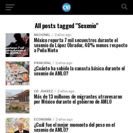
All posts tagged "Sexenio"
NACIONAL
2 años ago
México reporta 7 mil secuestros durante el
sexenio de López Obrador, 40% menos respecto
a Peña Nieto
PRINCIPAL
2 años ago
¿Cuánto ha subido la canasta básica durante el
sexenio de AMLO?
CD. JUAREZ
2 años ago
Más de 13 millones de migrantes atravesaron
por México durante el gobierno de AMLO
ECONOMÍA
2 años ago
¿Cuál fue el mejor momento del peso en el
sexenio de AMLO?