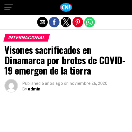
Salir de la versión móvil
INTERNACIONAL
Visones sacrificados en
Dinamarca por brotes de COVID-
19 emergen de la tierra
Published
6 años ago
on
noviembre 26, 2020
By
admin