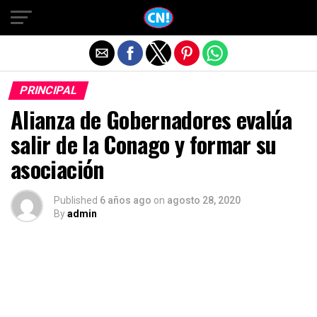
Salir de la versión móvil
PRINCIPAL
Alianza de Gobernadores evalúa
salir de la Conago y formar su
asociación
Published
6 años ago
on
agosto 28, 2020
By
admin