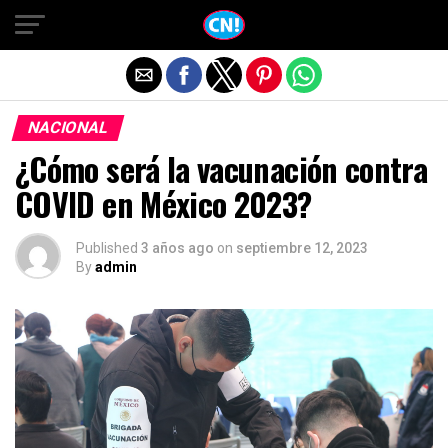
Salir de la versión móvil
NACIONAL
¿Cómo será la vacunación contra
COVID en México 2023?
Published
3 años ago
on
septiembre 12, 2023
By
admin