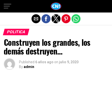
Salir de la versión móvil
POLITICA
Construyen los grandes, los
demás destruyen…
Published
6 años ago
on
julio 9, 2020
By
admin