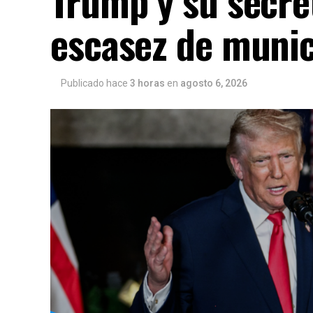
Trump y su secre
escasez de muni
Publicado hace
3 horas
en
agosto 6, 2026