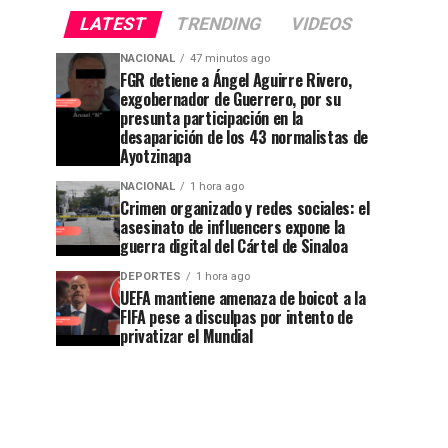
LATEST
TRENDING
VIDEOS
NACIONAL
47 minutos ago
FGR detiene a Ángel Aguirre Rivero,
exgobernador de Guerrero, por su
presunta participación en la
desaparición de los 43 normalistas de
Ayotzinapa
NACIONAL
1 hora ago
Crimen organizado y redes sociales: el
asesinato de influencers expone la
guerra digital del Cártel de Sinaloa
DEPORTES
1 hora ago
UEFA mantiene amenaza de boicot a la
FIFA pese a disculpas por intento de
privatizar el Mundial