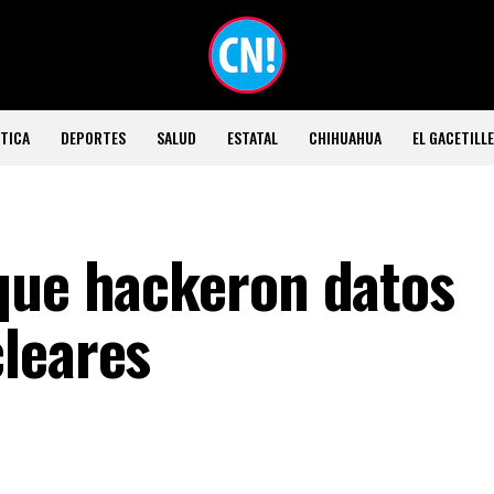
TICA
DEPORTES
SALUD
ESTATAL
CHIHUAHUA
EL GACETILL
que hackeron datos
leares