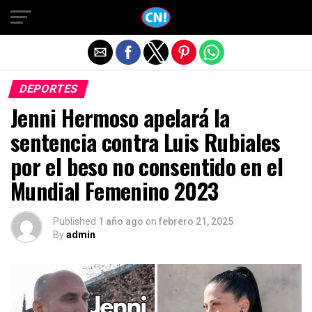
Salir de la versión móvil
DEPORTES
Jenni Hermoso apelará la
sentencia contra Luis Rubiales
por el beso no consentido en el
Mundial Femenino 2023
Published
1 año ago
on
febrero 21, 2025
By
admin