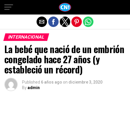
Salir de la versión móvil
INTERNACIONAL
La bebé que nació de un embrión
congelado hace 27 años (y
estableció un récord)
Published
6 años ago
on
diciembre 3, 2020
By
admin