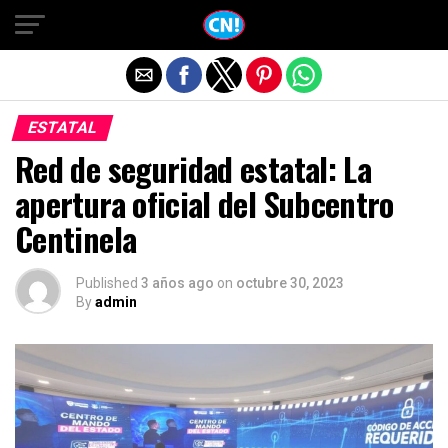
Salir de la versión móvil
ESTATAL
Red de seguridad estatal: La
apertura oficial del Subcentro
Centinela
Published
3 años ago
on
octubre 30, 2023
By
admin