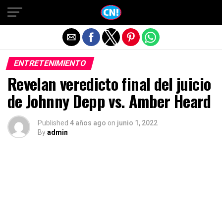
Salir de la versión móvil
ENTRETENIMIENTO
Revelan veredicto final del juicio
de Johnny Depp vs. Amber Heard
Published
4 años ago
on
junio 1, 2022
By
admin