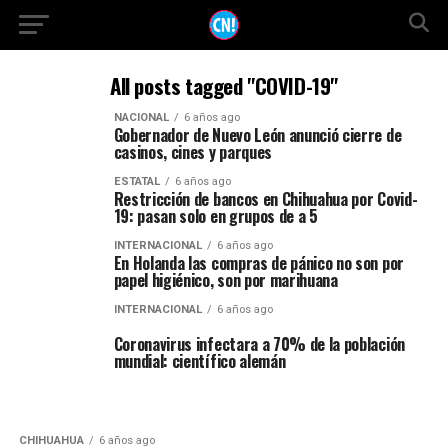
All posts tagged "COVID-19"
NACIONAL
6 años ago
Gobernador de Nuevo León anunció cierre de
casinos, cines y parques
ESTATAL
6 años ago
Restricción de bancos en Chihuahua por Covid-
19: pasan solo en grupos de a 5
INTERNACIONAL
6 años ago
En Holanda las compras de pánico no son por
papel higiénico, son por marihuana
INTERNACIONAL
6 años ago
Coronavirus infectara a 70% de la población
mundial: científico alemán
CHIHUAHUA
6 años ago