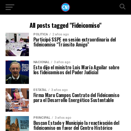
All posts tagged "Fideicomiso"
POLITICA
2 años ago
Participó SSPE en sesión extraordinaria del
fideicomiso “Tránsito Amigo”
NACIONAL
3 años ago
Esto dijo el ministro Luis María Aguilar sobre
los fideicomisos del Poder Judicial
ESTATAL
3 años ago
Firma Maru Campos Contrato del Fideicomiso
para el Desarrollo Energético Sustentable
PRINCIPAL
3 años ago
Buscan Estado y Municipio la reactivación del
fideicomiso en favor del Centro Histórico