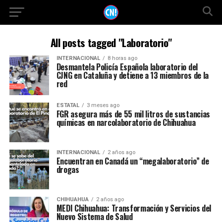
All posts tagged "Laboratorio"
INTERNACIONAL
8 horas ago
Desmantela Policía Española laboratorio del
CJNG en Cataluña y detiene a 13 miembros de la
red
ESTATAL
3 meses ago
FGR asegura más de 55 mil litros de sustancias
químicas en narcolaboratorio de Chihuahua
INTERNACIONAL
2 años ago
Encuentran en Canadá un “megalaboratorio” de
drogas
CHIHUAHUA
2 años ago
MEDI Chihuahua: Transformación y Servicios del
Nuevo Sistema de Salud