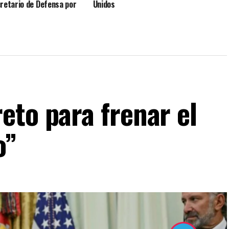
retario de Defensa por
Unidos
niciones
eto para frenar el
o”