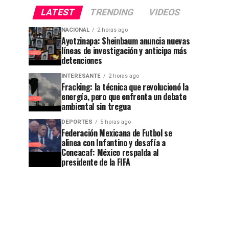
LATEST
TRENDING
VIDEOS
NACIONAL
2 horas ago
Ayotzinapa: Sheinbaum anuncia nuevas
líneas de investigación y anticipa más
detenciones
INTERESANTE
2 horas ago
Fracking: la técnica que revolucionó la
energía, pero que enfrenta un debate
ambiental sin tregua
DEPORTES
5 horas ago
Federación Mexicana de Futbol se
alinea con Infantino y desafía a
Concacaf: México respalda al
presidente de la FIFA