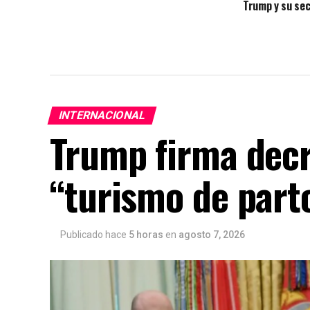
Trump y su sec
escasez de mu
INTERNACIONAL
Trump firma decr
“turismo de part
Publicado hace
5 horas
en
agosto 7, 2026