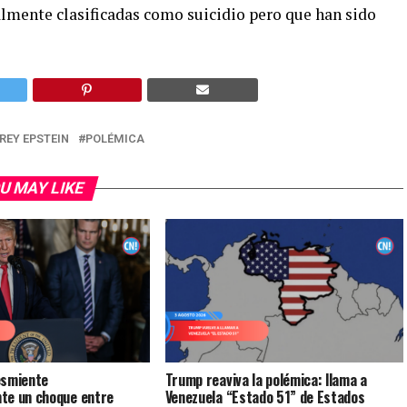
almente clasificadas como suicidio pero que han sido
REY EPSTEIN
POLÉMICA
U MAY LIKE
esmiente
Trump reaviva la polémica: llama a
te un choque entre
Venezuela “Estado 51” de Estados