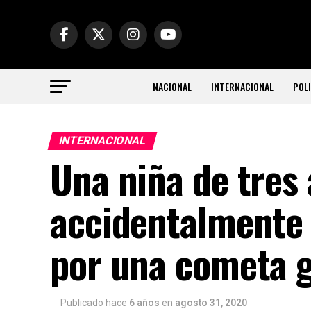
NACIONAL
INTERNACIONAL
POLI
INTERNACIONAL
Una niña de tres 
accidentalmente 
por una cometa g
Publicado hace
6 años
en
agosto 31, 2020