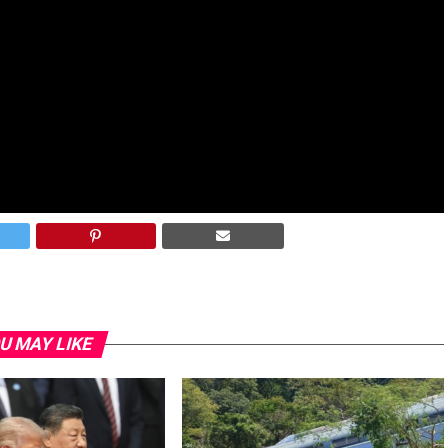
ña tenía los ojos cerrados cuando él la agarró y que unos
n signo de que la niña se encontraba bien.
 el festival después de ese incidente.
U MAY LIKE