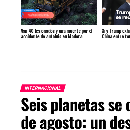
Van 40 lesionados y una muerte por el
Xi y Trump exh
accidente de autobús en Madera
China entre te
INTERNACIONAL
Seis planetas se d
de agosto: un de