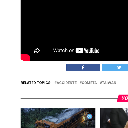
niña cuando esta flotaba cerca del suelo.
El exsoldado dijo a los medios locales que la ni
instantes después, empezó a llorar, lo que fue u
Las autoridades de Hsinchu decidieron suspender
Con información de EFE
RELATED TOPICS:
ACCIDENTE
COMETA
TAIWÁN
YO