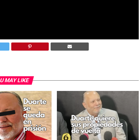
 y si le gustan su forma de comentar las noticias y
es.
n que devolver sus ranchos ¿será?
U MAY LIKE