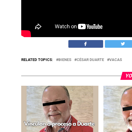
Escuche y vea a César Luis Ibarra, “El Jiribillo”
chismes diarios, compártalo en sus redes social
El Jiribillo cuenta el chisme de que a Duarte le tiene
RELATED TOPICS:
BIENES
CÉSAR DUARTE
VACAS
YO