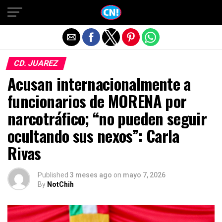
Salir de la versión móvil
CD. JUAREZ
Acusan internacionalmente a
funcionarios de MORENA por
narcotráfico; “no pueden seguir
ocultando sus nexos”: Carla
Rivas
Published
3 meses ago
on
mayo 7, 2026
By
NotChih