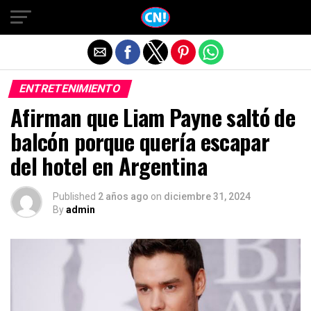
Salir de la versión móvil
ENTRETENIMIENTO
Afirman que Liam Payne saltó de
balcón porque quería escapar
del hotel en Argentina
Published
2 años ago
on
diciembre 31, 2024
By
admin