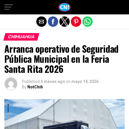
Salir de la versión móvil
CHIHUAHUA
Arranca operativo de Seguridad
Pública Municipal en la Feria
Santa Rita 2026
Published
3 meses ago
on
mayo 14, 2026
By
NotChih