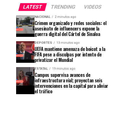
LATEST
TRENDING
VIDEOS
NACIONAL
2 minutos ago
Crimen organizado y redes sociales: el
asesinato de influencers expone la
guerra digital del Cártel de Sinaloa
DEPORTES
13 minutos ago
UEFA mantiene amenaza de boicot a la
FIFA pese a disculpas por intento de
privatizar el Mundial
ESTATAL
19 minutos ago
Campos supervisa avances de
infraestructura vial; proyectan seis
intervenciones en la capital para aliviar
el tráfico