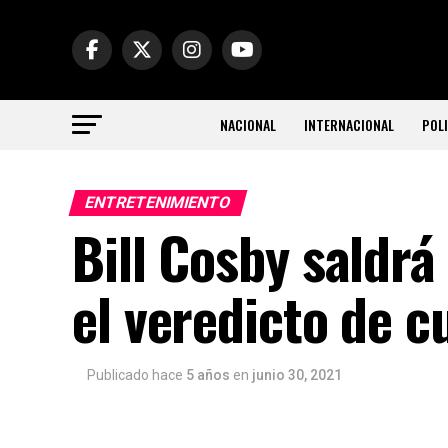
NACIONAL
INTERNACIONAL
POLI
ENTRETENIMIENTO
Bill Cosby saldrá
el veredicto de c
Publicado hace
5 años
en
junio 30, 2021