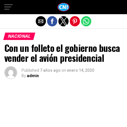
Salir de la versión móvil
NACIONAL
Con un folleto el gobierno busca
vender el avión presidencial
Published
7 años ago
on
enero 14, 2020
By
admin