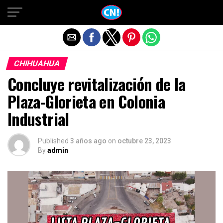
Salir de la versión móvil
CHIHUAHUA
Concluye revitalización de la
Plaza-Glorieta en Colonia
Industrial
Published
3 años ago
on
octubre 23, 2023
By
admin