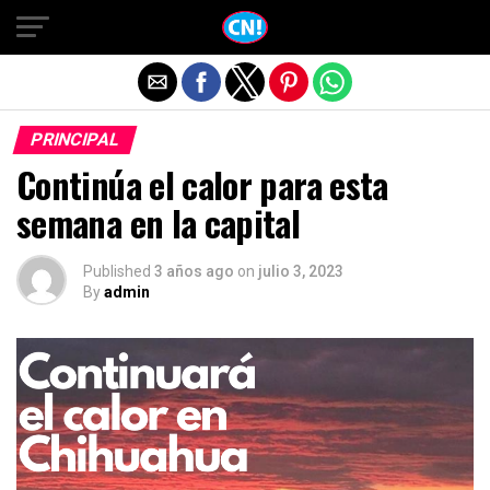
Salir de la versión móvil
PRINCIPAL
Continúa el calor para esta
semana en la capital
Published
3 años ago
on
julio 3, 2023
By
admin